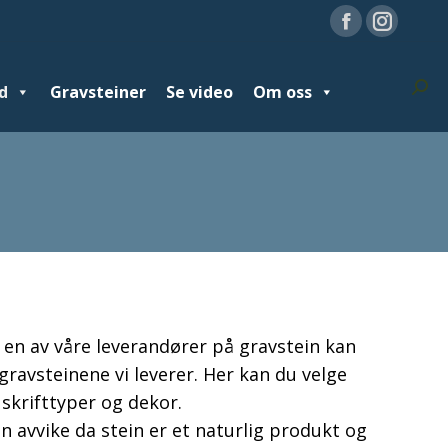
Facebook
Facebook
Instag
Instag
page
page
page
page
Sear
Sear
d
avsteiner
Gravsteiner
Se video
Se video
Om oss
Om oss
Nyheter
opens
opens
opens
opens
in
in
in
in
new
new
new
new
window
window
window
window
l en av våre leverandører på gravstein kan
gravsteinene vi leverer. Her kan du velge
 skrifttyper og dekor.
an avvike da stein er et naturlig produkt og