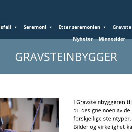
sfall
Seremoni
Seremoni
Etter seremonien
Etter seremonien
Gravsted
Gravste
Gr
Nyheter
Minnesider
Minnesider
GRAVSTEINBYGGER
I Gravsteinbyggeren ti
du designe noen av de 
forskjellige steintyper,
Bilder og virkelighet k