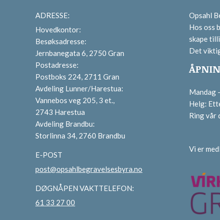
ADRESSE:
Opsahl Be
Hos oss b
Hovedkontor:
skape tilli
Besøksadresse:
Det vikti
Jernbanegata 6, 2750 Gran
Postadresse:
ÅPNIN
Postboks 224, 2711 Gran
Avdeling Lunner/Harestua:
Mandag – 
Vannebos veg 205, 3 et.,
Helg: Ett
2743 Harestua
Ring vår
Avdeling Brandbu:
Storlinna 34, 2760 Brandbu
Vi er me
E-POST
post@opsahlbegravelsesbyra.no
DØGNÅPEN VAKTTELEFON:
61 33 27 00