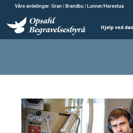
Våre avdelinger:
Våre avdelinger:
Gran
Gran
|
|
Brandbu
Brandbu
|
|
Lunner/Harestua
Lunner/Harestua
Hjelp ved dødsfall
Hjelp ved død