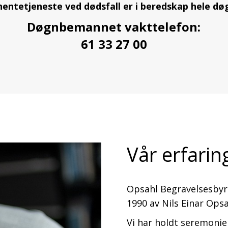
hentetjeneste ved dødsfall er i beredskap hele dø
Døgnbemannet vakttelefon:
61 33 27 00
Vår erfarin
Opsahl Begravelsesbyrå 
1990 av Nils Einar Opsa
Vi har holdt seremonie