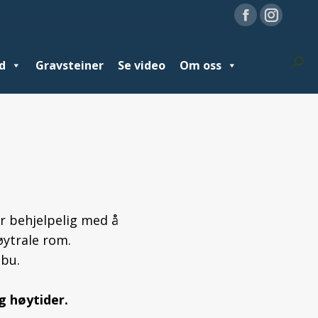
Facebook
Facebook
Instag
Instag
page
page
page
page
Sear
Sear
d
avsteiner
Gravsteiner
Se video
Se video
Om oss
Om oss
Nyheter
opens
opens
opens
opens
in
in
in
in
new
new
new
new
window
window
window
window
r behjelpelig med å
øytrale rom.
dbu.
g høytider.