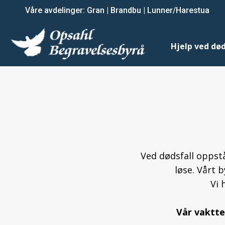
Våre avdelinger:
Våre avdelinger:
Gran
Gran
|
|
Brandbu
Brandbu
|
|
Lunner/Harestua
Lunner/Harestua
Hjelp ved dødsfall
Hjelp ved død
Ved dødsfall oppst
løse. Vårt 
Vi 
Vår vaktte