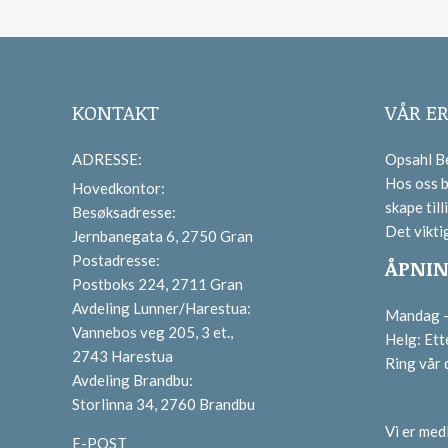
KONTAKT
VÅR E
ADRESSE:
Opsahl Be
Hos oss b
Hovedkontor:
skape tilli
Besøksadresse:
Det vikti
Jernbanegata 6, 2750 Gran
Postadresse:
ÅPNIN
Postboks 224, 2711 Gran
Avdeling Lunner/Harestua:
Mandag – 
Vannebos veg 205, 3 et.,
Helg: Ett
2743 Harestua
Ring vår
Avdeling Brandbu:
Storlinna 34, 2760 Brandbu
Vi er me
E-POST