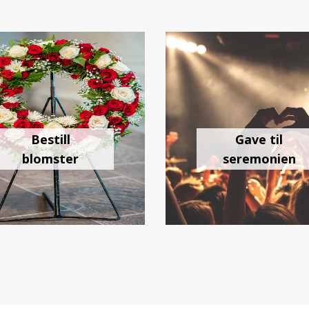
Bestill
Gave til
blomster
seremonien