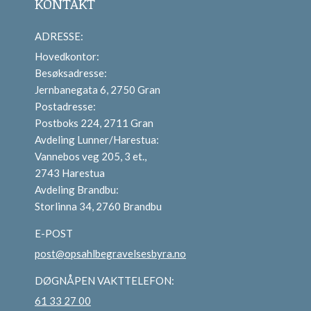
KONTAKT
ADRESSE:
Hovedkontor:
Besøksadresse:
Jernbanegata 6, 2750 Gran
Postadresse:
Postboks 224, 2711 Gran
Avdeling Lunner/Harestua:
Vannebos veg 205, 3 et.,
2743 Harestua
Avdeling Brandbu:
Storlinna 34, 2760 Brandbu
E-POST
post@opsahlbegravelsesbyra.no
DØGNÅPEN VAKTTELEFON:
61 33 27 00