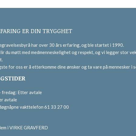
RFARING ER DIN TRYGGHET
gravelsesbyrå har over 30 års erfaring, og ble startet i 1990.
lir du møtt med medmenneskelighet og respekt, og vi legger stor vek
t.
gste for oss er å etterkomme dine ønsker og ta vare på mennesker i s
GSTIDER
fredag: Etter avtale
er avtale
 døgnåpne vakttelefon 61 33 27 00
dlem i VIRKE GRAVFERD