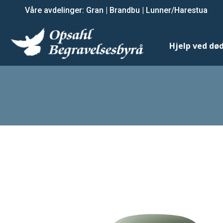
Våre avdelinger:
Våre avdelinger:
Gran
Gran
|
|
Brandbu
Brandbu
|
|
Lunner/Harestua
Lunner/Harestua
Hjelp ved dødsfall
Hjelp ved død