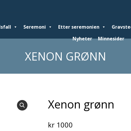
sfall
Seremoni
Seremoni
Etter seremonien
Etter seremonien
Gravsted
Gravste
Gr
Nyheter
Minnesider
Minnesider
XENON GRØNN
Xenon grønn
kr
1000