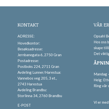
KONTAKT
VÅR E
ADRESSE:
Opsahl Be
Hos oss b
Hovedkontor:
skape tilli
Besøksadresse:
Det vikti
Jernbanegata 6, 2750 Gran
Postadresse:
ÅPNIN
Postboks 224, 2711 Gran
Avdeling Lunner/Harestua:
Mandag – 
Vannebos veg 205, 3 et.,
Helg: Ett
2743 Harestua
Ring vår
Avdeling Brandbu:
Storlinna 34, 2760 Brandbu
Vi er me
E-POST