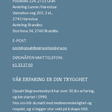
Postboks 224, 2711 Gran
Avdeling Lunner/Harestua:
Vannebos veg 205, 3 et.,
2743 Harestua
Avdeling Brandbu:
Storlinna 34, 2760 Brandbu
E-POST
post@opsahlbegravelsesbyra.no
DØGNÅPEN VAKTTELEFON:
61 33 27 00
VÅR ERFARING ER DIN TRYGGHET
Opsahl Begravelsesbyrå har over 30 års erfaring,
og ble startet i 1990.
Hos oss blir du møtt med medmenneskelighet og
respekt, og vi legger stor vekt på å skape tillit.