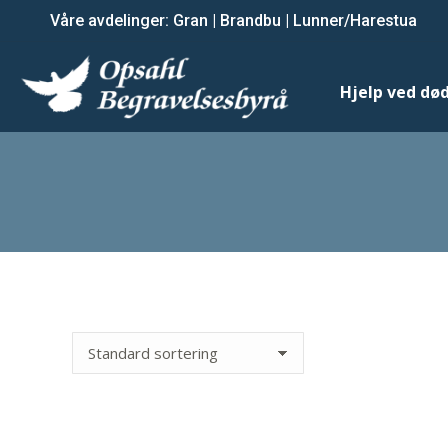
Våre avdelinger:
Våre avdelinger:
Gran
Gran
|
|
Brandbu
Brandbu
|
|
Lunner/Harestua
Lunner/Harestua
Hjelp ved dødsfall
Hjelp ved død