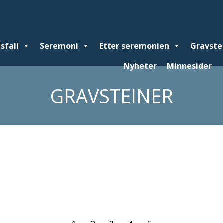
sfall
Seremoni
Seremoni
Etter seremonien
Etter seremonien
Gravsted
Gravste
Gr
Nyheter
Minnesider
Minnesider
GRAVSTEINER