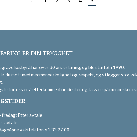
←
1
2
3
4
5
RFARING ER DIN TRYGGHET
gravelsesbyrå har over 30 års erfaring, og ble startet i 1990.
lir du møtt med medmenneskelighet og respekt, og vi legger stor vek
t.
gste for oss er å etterkomme dine ønsker og ta vare på mennesker i s
GSTIDER
fredag: Etter avtale
er avtale
 døgnåpne vakttelefon 61 33 27 00