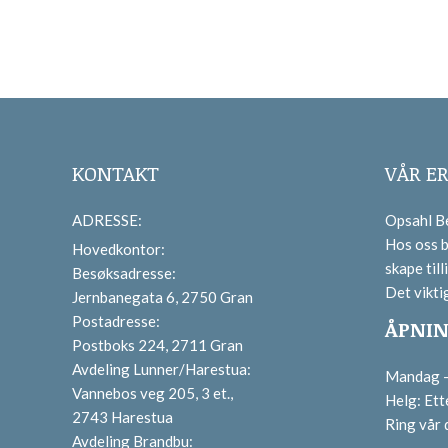
KONTAKT
VÅR E
ADRESSE:
Opsahl Be
Hos oss b
Hovedkontor:
skape tilli
Besøksadresse:
Det vikti
Jernbanegata 6, 2750 Gran
Postadresse:
ÅPNIN
Postboks 224, 2711 Gran
Avdeling Lunner/Harestua:
Mandag – 
Vannebos veg 205, 3 et.,
Helg: Ett
2743 Harestua
Ring vår
Avdeling Brandbu: